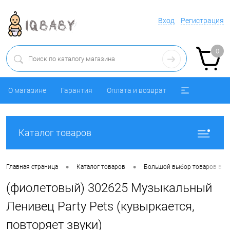
Вход
Регистрация
0
О магазине
Гарантия
Оплата и возврат
Каталог товаров
•
•
Главная страница
Каталог товаров
Большой выбор товаров в р
(фиолетовый) 302625 Музыкальный
Ленивец Party Pets (кувыркается,
повторяет звуки)