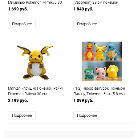
Мимикью Pokemon Mimikyu 30
(Vaporeon) 28 см покемон
см IQchina
1 699 руб.
1 849 руб.
Подробнее
Подробнее
Мягкая игрушка Покемон Райчу
(№2) Набор фигурок Покемон
Pokemon Raichu 30 см
Пикачу/Pokemon 6шт (5-8 см)
2 199 руб.
1 099 руб.
Подробнее
Подробнее