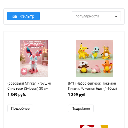
Фильтр
популярности
(розовый) Мягкая игрушка
(№1) Набор фигурок Покемон
Сильвеон (Sylveon) 30 см
Пикачу/Pokemon 6шт (4-10см)
покемон
IQchina
1 349 руб.
1 399 руб.
Подробнее
Подробнее