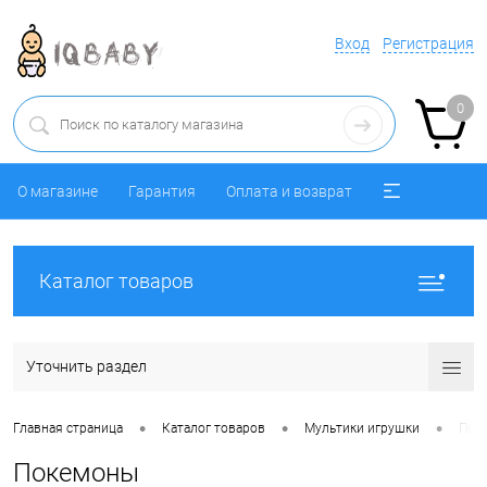
Вход
Регистрация
0
О магазине
Гарантия
Оплата и возврат
Каталог товаров
Уточнить раздел
•
•
•
Главная страница
Каталог товаров
Мультики игрушки
Пок
Покемоны