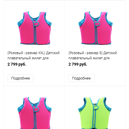
(Розовый - размер XXL) Детский
(Розовый - размер S) Детский
плавательный жилет для
плавательный жилет для
купания плавания и бассейна (
купания плавания и бассейна (
2 799 руб.
2 799 руб.
134-146)
74-104)
Подробнее
Подробнее