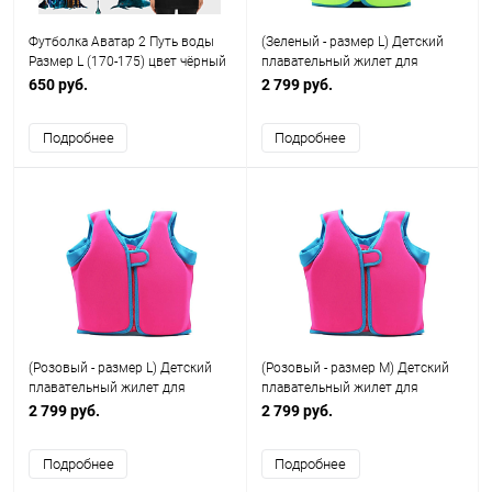
Футболка Аватар 2 Путь воды
(Зеленый - размер L) Детский
Размер L (170-175) цвет чёрный
плавательный жилет для
Для мужчин Женщины Унисекс
купания плавания и бассейна (
650 руб.
2 799 руб.
116-122)
Подробнее
Подробнее
(Розовый - размер L) Детский
(Розовый - размер M) Детский
плавательный жилет для
плавательный жилет для
купания плавания и бассейна (
купания плавания и бассейна (
2 799 руб.
2 799 руб.
116-122)
104-116)
Подробнее
Подробнее