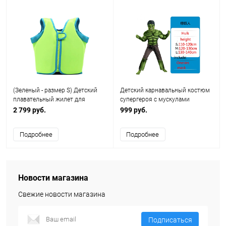
(Зеленый - размер S) Детский
Детский карнавальный костюм
плавательный жилет для
супергероя с мускулами
купания плавания и бассейна (
2 799 руб.
999 руб.
74-104)
Подробнее
Подробнее
Новости магазина
Свежие новости магазина
Подписаться