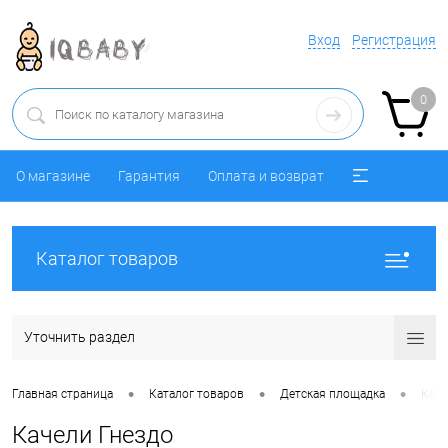
Вход
Регистрация
0
О магазине
Гарантия
Оплата и возврат
Каталог товаров
Уточнить раздел
•
•
•
Главная страница
Каталог товаров
Детская площадка
Каче
Качели Гнездо