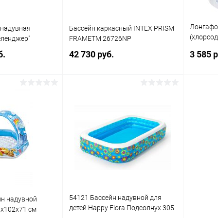
Лонгафор
 надувная
Бассейн каркасный INTEX PRISM
(хлорсо
еленджер"
FRAMETM 26726NP
медленн
б.
42 730 руб.
3 585 р
13 шт. п
писаться
Подписаться
ик
Сравнение
Купить в 1 клик
Сравнение
Купит
Недоступно
В избранное
Недоступно
В изб
54121 Бассейн надувной для
йн надувной
детей Happy Flora Подсолнух 305
х102х71 см