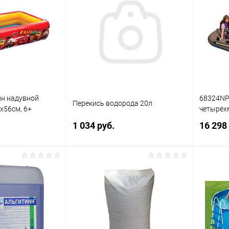
йн надувной
68324NP
Перекись водорода 20л
5х56см, 6+
четырёх
1 034 руб.
16 298
писаться
Подписаться
ик
Сравнение
Купить в 1 клик
Сравнение
Купит
Недоступно
В избранное
Недоступно
В изб