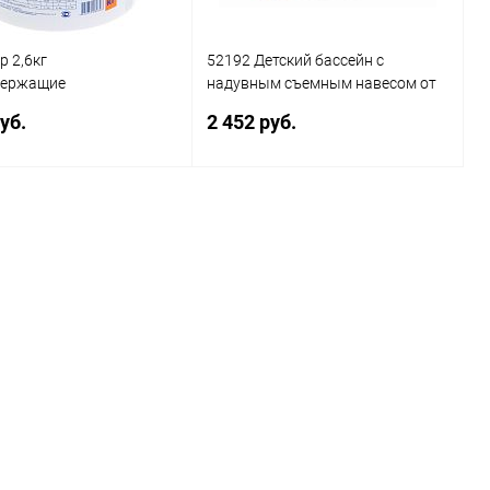
 2,6кг
52192 Детский бассейн с
держащие
надувным съемным навесом от
орастворимые таблетки
солнца, 147х147х122 см, 265 л
уб.
2 452 руб.
о 200гр)
Подписаться
Подписаться
ь в 1 клик
Сравнение
Купить в 1 клик
Сравнение
ранное
Недоступно
В избранное
Недоступно