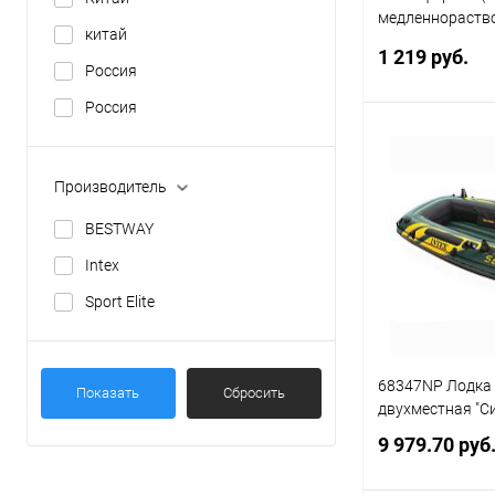
медленнораств
китай
50 шт. по 20гр)
1 219 руб.
Россия
Россия
Под
Производитель
Купить в 1 кл
BESTWAY
В избранное
Intex
Sport Elite
68347NP Лодка
Показать
Сбросить
двухместная "С
9 979.70 руб