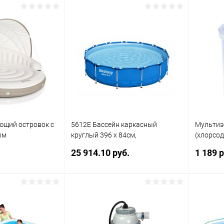
писаться
Подписаться
ик
Сравнение
Купить в 1 клик
Сравнение
Купит
Недоступно
В избранное
Недоступно
В изб
ющий островок с
5612E Бассейн каркасный
Мультиэк
ым
круглый 396 х 84см,
(хлорсо
Y ISLAND"
фильтрующий насос (220-240В)
медленн
25 914.10 руб.
1 189 р
в картри
таблеток
писаться
Подписаться
ик
Сравнение
Купить в 1 клик
Сравнение
Купит