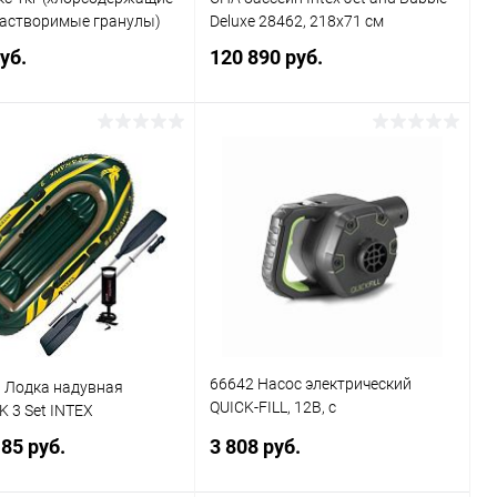
астворимые гранулы)
Deluxe 28462, 218х71 см
уб.
120 890 руб.
Подписаться
Подписаться
ь в 1 клик
Сравнение
Купить в 1 клик
Сравнение
ранное
Недоступно
В избранное
Недоступно
66642 Насос электрический
 Лодка надувная
QUICK-FILL, 12B, с
 3 Set INTEX
аккумулятором, 3 насадки в
85 руб.
3 808 руб.
комплекте