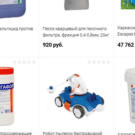
Каркасн
(альгицид против
Песок кварцевый для песочного
Escapes 
)
фильтра, фракция 0,4-0,8мм, 25кг
см) + ак
920 руб.
47 762
писаться
Подписаться
ик
Сравнение
Купить в 1 клик
Сравнение
Купит
Недоступно
В избранное
Недоступно
В изб
хлорсодержащие
Робот-пылесос беспроводной
Хлоритэ