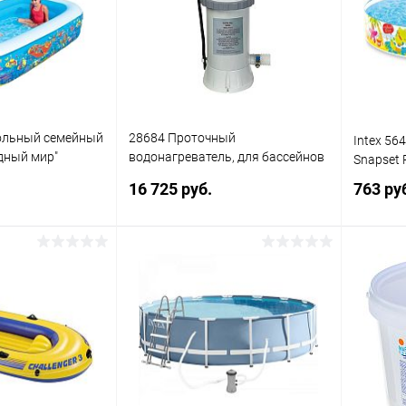
Недоступно
В избранное
Недоступно
В изб
ольный семейный
28684 Проточный
Intex 56
дный мир"
водонагреватель, для бассейнов
Snapset 
702 л
до 457см 220-240V
.
16 725 руб.
763 ру
писаться
Подписаться
ик
Сравнение
Купить в 1 клик
Сравнение
Купит
Недоступно
В избранное
Недоступно
В изб