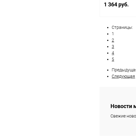
1 364 руб.
Страницы:
Под
1
2
Купить в 1 кл
3
4
В избранное
5
Предыдуща
Следующая
Новости 
Свежие ново