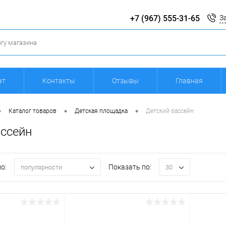
+7 (967) 555-31-65
З
ат
Контакты
Отзывы
Главная
•
•
•
Каталог товаров
Детская площадка
Детский бассейн
ассейн
о:
Показать по:
популярности
30