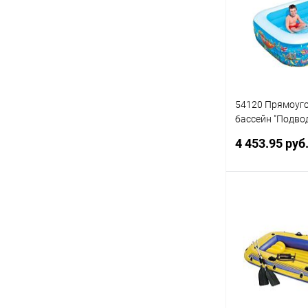
В избранное
54120 Прямоуг
бассейн "Подво
229х152х56 см, 
4 453.95 руб
Под
Купить в 1 кл
В избранное