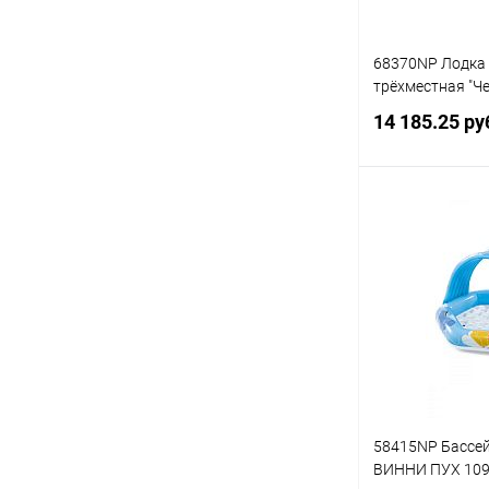
68370NP Лодка
трёхместная "Ч
14 185.25 ру
Под
Купить в 1 кл
В избранное
58415NP Бассе
ВИННИ ПУХ 109