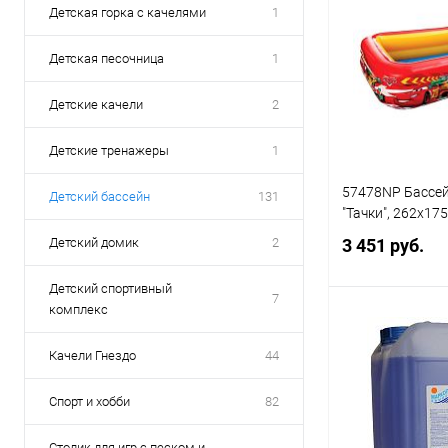
Детская горка с качелями
1
Детская песочница
1
Детские качели
2
Детские тренажеры
1
57478NP Бассе
Детский бассейн
131
"Тачки", 262х17
Детский домик
2
3 451 руб.
Детский спортивный
7
комплекс
Под
Качели Гнездо
44
Купить в 1 кл
Спорт и хобби
82
В избранное
Столик для игр с песком и