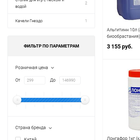
2
водой
Качели Гнездо
1
Альгитинн 10л 
биообрастания
3 155 руб.
ФИЛЬТР ПО ПАРАМЕТРАМ
Розничная цена
Под
От
До
Купить в 1 кл
В избранное
Страна бренда
Лонгафор 1кг (
Китай