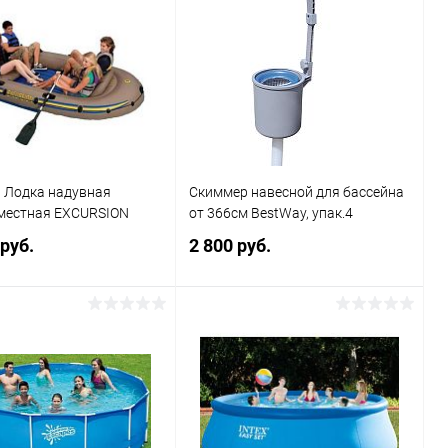
 Лодка надувная
Скиммер навесной для бассейна
местная EXCURSION
от 366см BestWay, упак.4
 руб.
2 800 руб.
Подписаться
Подписаться
ь в 1 клик
Сравнение
Купить в 1 клик
Сравнение
ранное
Недоступно
В избранное
Недоступно