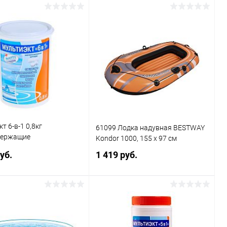
Подписаться
Подписаться
ь в 1 клик
Сравнение
Купить в 1 клик
Сравнение
ранное
Недоступно
В избранное
Недоступно
т 6-в-1 0,8кг
61099 Лодка надувная BESTWAY
держащие
Kondor 1000, 155 x 97 см
орастворимые таблетки
уб.
1 419 руб.
джах, 8 картриджей по 5
 по 20гр)
Подписаться
Подписаться
ь в 1 клик
Сравнение
Купить в 1 клик
Сравнение