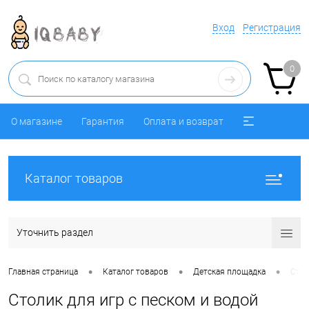
Вход
Регистрация
0
О магазине
Гарантия
Оплата и возврат
Каталог товаров
Уточнить раздел
•
•
•
Главная страница
Каталог товаров
Детская площадка
Стол
Столик для игр с песком и водой