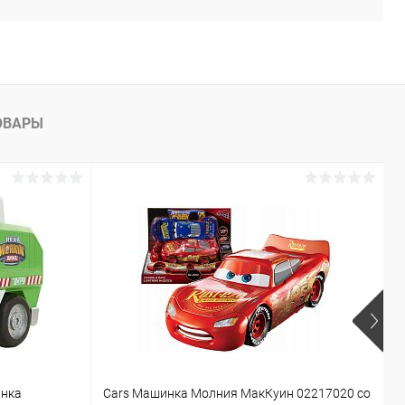
ОВАРЫ
инка
Cars Машинка Молния МакКуин 02217020 со
Б