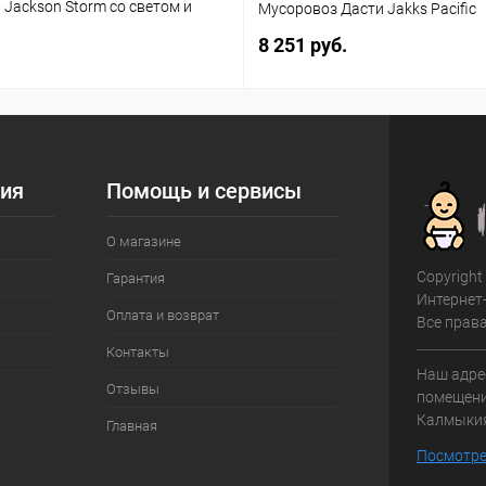
3 Jackson Storm со светом и
Мусоровоз Дасти Jakks Pacific
(861)
8 251 руб.
ия
Помощь и сервисы
О магазине
Copyright
Гарантия
Интернет
Оплата и возврат
Все прав
Контакты
Наш адрес
Отзывы
помещение
Калмыки
Главная
Посмотре