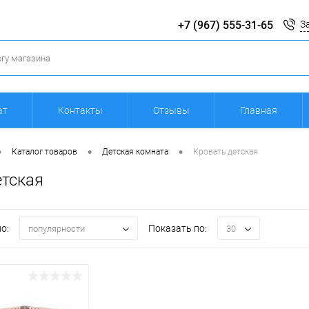
+7 (967) 555-31-65
З
ат
Контакты
Отзывы
Главная
•
•
•
Каталог товаров
Детская комната
Кровать детская
етская
о:
Показать по:
популярности
30