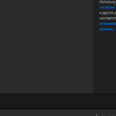
Использу
с
огласие
и других 
соответс
отношени
данных.