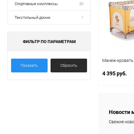
Спортивные комплексы
30
Текстильный домик
1
ФИЛЬТР ПО ПАРАМЕТРАМ
Манеж-кровать 
Показать
Сбросить
4 395 руб.
Под
Новости 
Купить в 1 кл
Свежие ново
В избранное