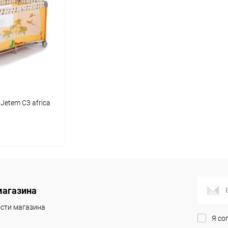
Jetem C3 africa
писаться
магазина
ик
Сравнение
сти магазина
Недоступно
Я со