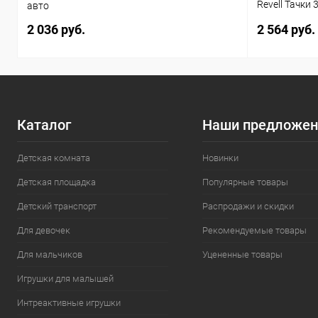
Revell Тачки 
авто
звуком 1:20 
2 036 руб.
2 564 руб.
Каталог
Наши предложен
Детская комната
Новинки
Детская площадка
Популярные товары
Детский транспорт
Распродажи и скидки
Для девочек
Рекомендуемые товары
Для мальчиков
Уцененные товары
Игрушки для малышей
Интреактивные игрушки