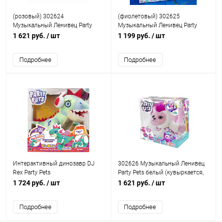
(розовый) 302624
(фиолетовый) 302625
Музыкальный Ленивец Party
Музыкальный Ленивец Party
Pets (кувыркается, повторяет
Pets (кувыркается, повторяет
1 621 руб.
/ шт
1 199 руб.
/ шт
звуки)
звуки)
Подробнее
Подробнее
Интерактивный динозавр DJ
302626 Музыкальный Ленивец
Rex Party Pets
Party Pets белый (кувыркается,
повторяет звуки)
1 724 руб.
/ шт
1 621 руб.
/ шт
Подробнее
Подробнее