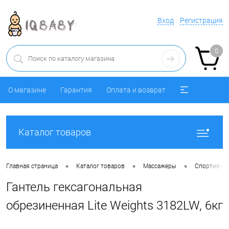
Вход
Регистрация
0
О магазине
Гарантия
Оплата и возврат
Каталог товаров
•
•
•
Главная страница
Каталог товаров
Массажеры
Спортивный
Гантель гексагональная
обрезиненная Lite Weights 3182LW, 6кг