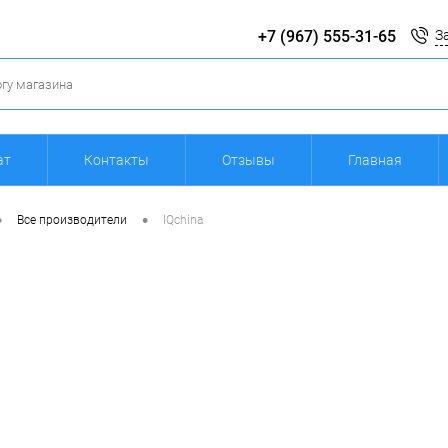
+7 (967) 555-31-65
З
ат
Контакты
Отзывы
Главная
•
•
Все производители
IQchina