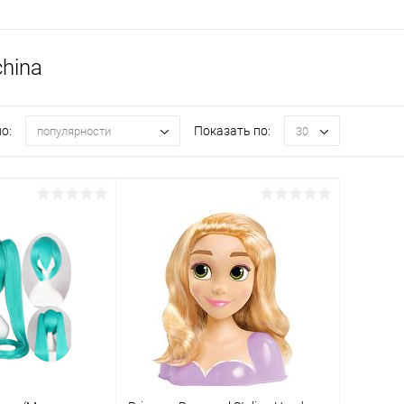
hina
о:
Показать по:
популярности
30