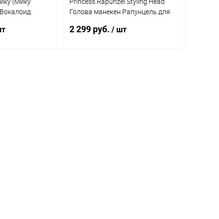
ику (Мику
Princess Rapunzel Styling Head
 Вокалоид
Голова манекен Рапунцель для
0 см
причесок 16 см
2 299 руб.
шт
/ шт
писаться
Подписаться
ик
Сравнение
Купить в 1 клик
Сравнение
Недоступно
В избранное
Недоступно