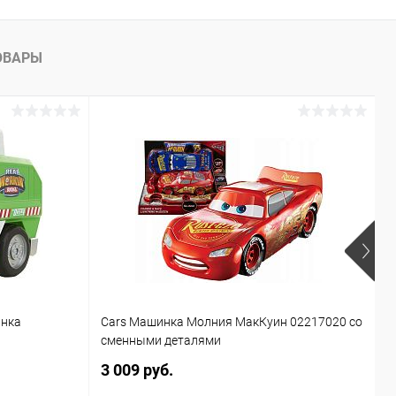
ОВАРЫ
инка
Cars Машинка Молния МакКуин 02217020 со
Б
сменными деталями
T
3 009 руб.
1