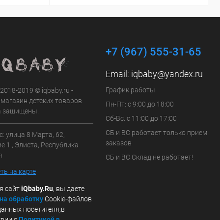
+7 (967) 555-31-65
Email:
iqbaby@yandex.ru
График работы
 2018-2019 © iqbaby.ru -
-магазин детских товаров
Пн-Пт: с 9:00 до 18:00
а защищены.
Сб-Вс. с 11:00 до 17:00
СБ и ВС работает только прием
: улица 8 Марта, 62,
заказов
 1 , Элиста, Республика
я
СБ и ВС Склад не работает!
ть на карте
я сайт
iQbaby.Ru
, вы даете
 на обработку
Cookie-файлов
данных посетителя,в
твии с
Политикой в