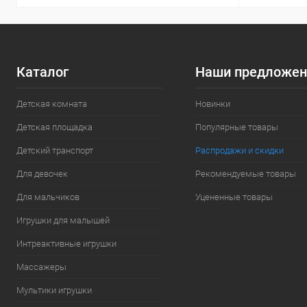
Каталог
Наши предложен
Детская комната
Новинки
Детская площадка
Популярные товары
Детский транспорт
Распродажи и скидки
Для девочек
Рекомендуемые товары
Для мальчиков
Уцененные товары
Игрушки для малышей
Интреактивные игрушки
Массажеры
Мультики игрушки