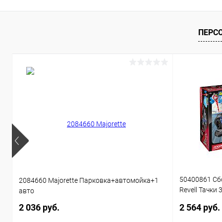
ПЕРС
50400861 Сб
2084660 Majorette Парковка+автомойка+1
Revell Тачки 
авто
звуком 1:20 
2 036 руб.
2 564 руб.