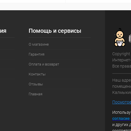
ия
Помощь и сервисы
О магазине
Copyright
Гарантия
Интернет
Оплата и возврат
Все прав
Контакты
Наш адрес
Отзывы
помещение
Калмыки
Главная
Посмотре
Использу
с
огласие
и других 
соответс