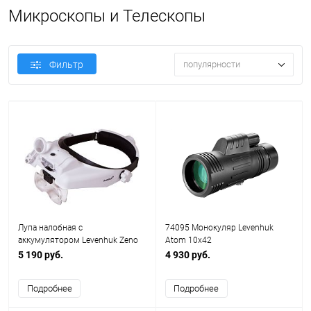
Микроскопы и Телескопы
Фильтр
популярности
Лупа налобная с
74095 Монокуляр Levenhuk
аккумулятором Levenhuk Zeno
Atom 10x42
Vizor HR6
5 190 руб.
4 930 руб.
Подробнее
Подробнее