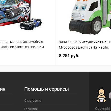
орная модель автомобиля
39897744216 Игрушечная маш
3 Jackson Storm со светом и
Мусоровоз Дасти Jakks Pacific
(861)
8 251 руб.
ия
Помощь и сервисы
О магазине
Copyright
Гарантия