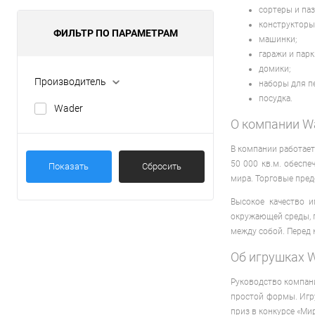
сортеры и паз
конструкторы
ФИЛЬТР ПО ПАРАМЕТРАМ
машинки;
гаражи и парк
домики;
Производитель
наборы для п
посудка.
Wader
О компании W
В компании работает
50 000 кв.м. обесп
Показать
Сбросить
мира. Торговые пред
Высокое качество 
окружающей среды, 
между собой. Перед
Об игрушках 
Руководство компани
простой формы. Иг
приз в конкурсе «Мир