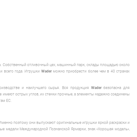
ра. Собственный отливочный цех, машинный парк, склады площадью около
и всего года. Игрушки
Wader
можно приобрести более чем в 40 странах
роизводстве и наилучшего сырья. Вся продукция
Wader
безопасна для
 имеют острых углов, их стенки прочные, а элементы надежно соединены
ам ЕС.
 Именно поэтому они выпускают оригинальные игрушки яркой раскраски и
отые медали Международной Познанской Ярмарки, знак «Хорошая модель»,