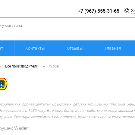
+7 (967) 555-31-65
З
ат
Контакты
Отзывы
Главная
•
•
Все производители
Wader
европейских производителей брендовых детских игрушек из пластика од
ыла основана в 1989 году. В течение более 24 лет работы она стала лидеро
грушек. Ежегодно ассортимент обновляется, появляются новые качественные
рушек Wader: