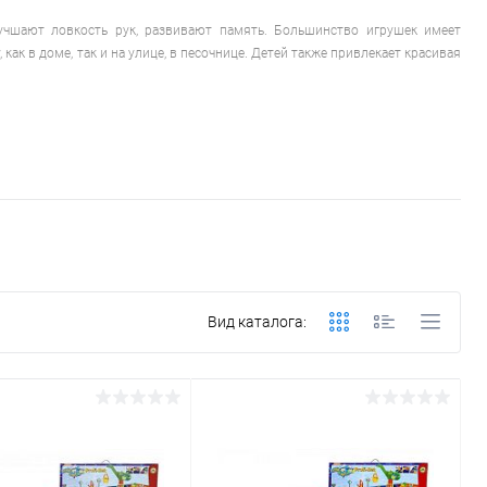
учшают ловкость рук, развивают память. Большинство игрушек имеет
к в доме, так и на улице, в песочнице. Детей также привлекает красивая
Вид каталога: