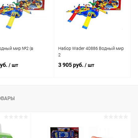
одный мир №2 (в
Набор Wader 40886 Водный мир
2
руб.
3 905 руб.
/ шт
/ шт
Подписаться
Подписаться
ОВАРЫ
ь в 1 клик
Сравнение
Купить в 1 клик
Сравнение
ранное
Недоступно
В избранное
Недоступно