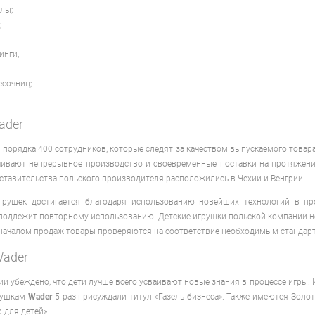
лы;
;
инги;
есочниц;
ader
 порядка 400 сотрудников, которые следят за качеством выпускаемого това
ечивают непрерывное производство и своевременные поставки на протяжени
ставительства польского производителя расположились в Чехии и Венгрии.
игрушек достигается благодаря использованию новейших технологий в п
подлежит повторному использованию. Детские игрушки польской компании не
 началом продаж товары проверяются на соответствие необходимым стандарт
Wader
и убеждено, что дети лучше всего усваивают новые знания в процессе игры.
рушкам
Wader
5 раз присуждали титул «Газель бизнеса». Также имеются Зол
 для детей».