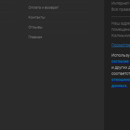
Интернет
Оплата и возврат
Все прав
Контакты
Наш адрес
Отзывы
помещение
Калмыки
Главная
Посмотре
Использу
с
огласие
и других 
соответс
отношени
данных.