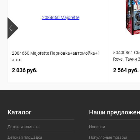
50400861 Сб
2084660 Majorette Парковка+автомойка+1
Revell Тачки 
авто
звуком 1:20 
2 036 руб.
2 564 руб.
Каталог
Наши предложен
Детская комната
Новинки
Детская площадка
Популярные товары