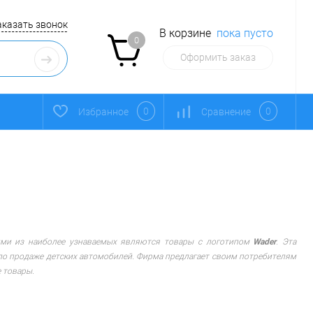
аказать звонок
В корзине
пока пусто
0
Оформить заказ
0
0
Избранное
Сравнение
ними из наиболее узнаваемых являются товары с логотипом
Wader
. Эта
м по продаже детских автомобилей. Фирма предлагает своим потребителям
 товары.