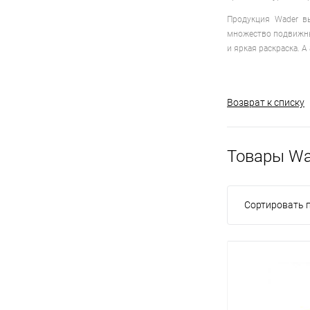
Продукция Wader в
множество подвижных
и яркая раскраска. А
Возврат к списку
Товары Wa
Сортировать п