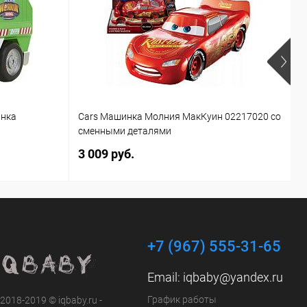
инка
Cars Машинка Молния МакКуин 02217020 со
Б
сменными деталями
T
3 009 руб.
1
+7 (967) 555-31-65
Email:
iqbaby@yandex.ru
График работы
 2018-2019 © iqbaby.ru -