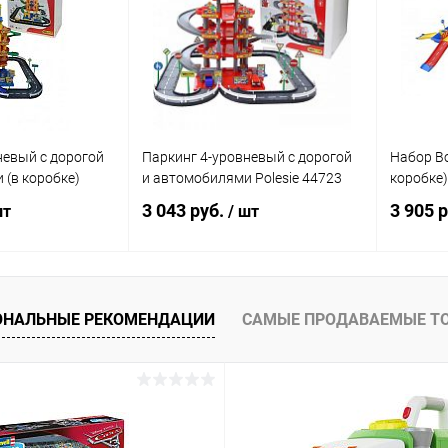
невый с дорогой
Паркинг 4-уровневый с дорогой
Набор В
 (в коробке)
и автомобилями Polesie 44723
коробке)
3 043 руб.
3 905 
шт
/ шт
писаться
Подписаться
ОНАЛЬНЫЕ РЕКОМЕНДАЦИИ
САМЫЕ ПРОДАВАЕМЫЕ Т
ик
Сравнение
Купить в 1 клик
Сравнение
Купит
Недоступно
В избранное
Недоступно
В изб