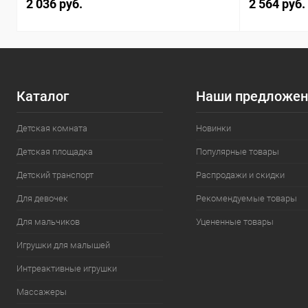
2 036 руб.
2 564 руб.
Каталог
Наши предложен
Детская комната
Новинки
Детская площадка
Популярные товары
Детский транспорт
Распродажи и скидки
Для девочек
Рекомендуемые товары
Для мальчиков
Уцененные товары
Игрушки для малышей
Интреактивные игрушки
Массажеры