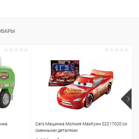
ОВАРЫ
инка
Cars Машинка Молния МакКуин 02217020 со
Б
сменными деталями
T