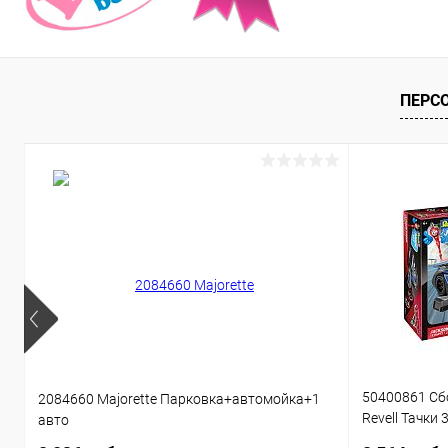
ПЕРС
50400861 Сб
2084660 Majorette Парковка+автомойка+1
Revell Тачки 
авто
звуком 1:20 