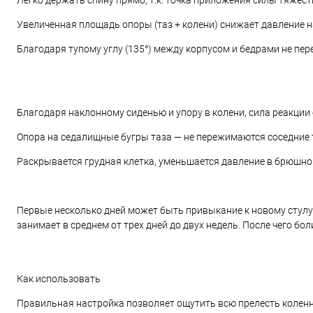
Легко держать спину прямо, т.к. точка приложения силы тяжести
Увеличенная площадь опоры (таз + колени) снижает давление н
Благодаря тупому углу (135°) между корпусом и бедрами не пе
Благодаря наклонному сиденью и упору в колени, сила реакции о
Опора на седалищные бугры таза — не пережимаются соседние т
Раскрывается грудная клетка, уменьшается давление в брюшно
Первые несколько дней может быть привыкание к новому стулу
занимает в среднем от трех дней до двух недель. После чего бол
Как использовать
Правильная настройка позволяет ощутить всю прелесть коленн