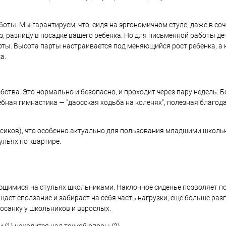
оты. Мы гарантируем, что, сидя на эргономичном стуле, даже в соч
 разницу в посадке вашего ребенка. Но для письменной работы де
рты. Высота парты настраивается под меняющийся рост ребенка, а 
ка.
ва. Это нормально и безопасно, и проходит через пару недель. Бо
бная гимнастика — "даосская ходьба на коленях", полезная благод
есиков), что особенно актуально для пользования младшими школь
ульях по квартире.
ющимися на стульях школьниками. Наклонное сиденье позволяет п
ает сползание и забирает на себя часть нагрузки, еще больше разг
осанку у школьников и взрослых.