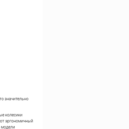
то значительно
ые колесики
этот эргономичный
й модели