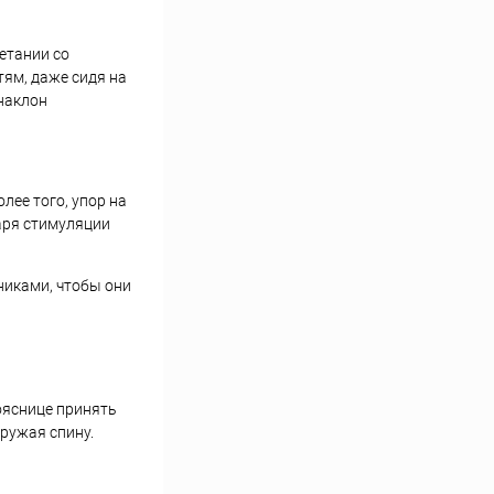
етании со
тям, даже сидя на
наклон
лее того, упор на
аря стимуляции
никами, чтобы они
ояснице принять
ружая спину.