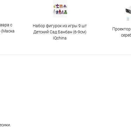
авра с
Набор фигурок из игры 9 шт
Проектор
 (Маска
Детский Сад Банбан (6-9см)
сере
IQchina
есики.