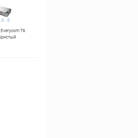
 Everycom T6
"Ну погоди" 1-4 часть
бристый