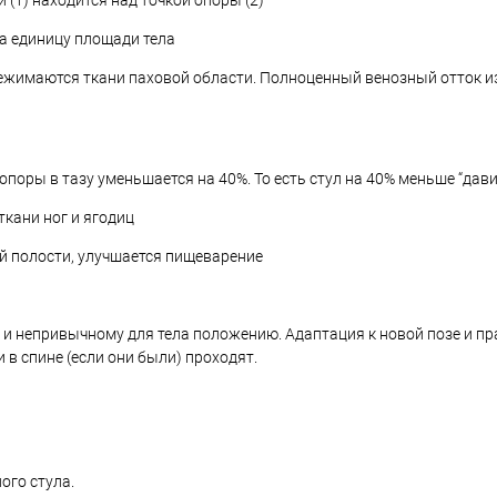
 (1) находится над точкой опоры (2)
а единицу площади тела
режимаются ткани паховой области. Полноценный венозный отток из
поры в тазу уменьшается на 40%. То есть стул на 40% меньше “давит
кани ног и ягодиц
й полости, улучшается пищеварение
 и непривычному для тела положению. Адаптация к новой позе и п
и в спине (если они были) проходят.
ого стула.