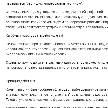
называться "растущим универсальным стулом".
Отличный выбор для учащихся, а также домашней и офисной раб
стандартным столом вы заметите значительную, радующую глаз,
обычном стуле, крайне рекомендуем приобретение растущей па
столешницы разгружает грудной и шейный отделы позвоночни
Как будут чувствовать себя колени?
Непривычная опора на колени поначалу может вызывать неудобст
колени может быть полезен. Существует даже специальная лече
биологически активных точек коленей.
Отдельно можно докупить заглушки (для установки вместо кол
непроизвольно не откатывались от стола или не катались на ст
Принцип действия
Коленный стул был изобретен благодаря наблюдениям за кача
анатомически правильное положение. Упор в колени предотвращ
Такой стул легко и незаметно формирует правильную красивую 