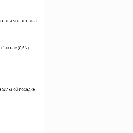
 ног и малого таза
” на нас (0,6N)
равильной посадке