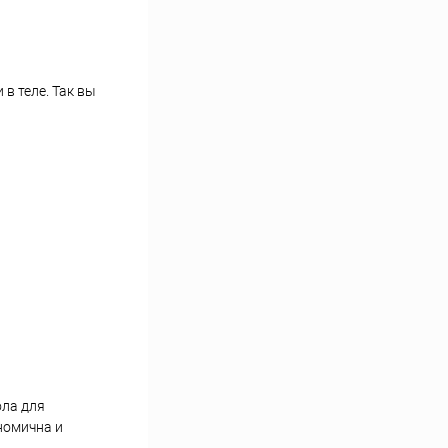
в теле. Так вы
ола для
номична и