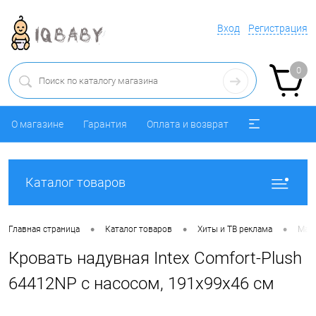
Вход
Регистрация
0
О магазине
Гарантия
Оплата и возврат
Каталог товаров
•
•
•
Главная страница
Каталог товаров
Хиты и ТВ реклама
Матр
Кровать надувная Intex Comfort-Plush
64412NP с насосом, 191х99х46 см