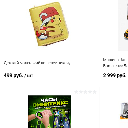
Купить в 1 клик
Сравнение
Купить в 1
В избранное
В наличии
В избранн
Машина Jada 
Детский маленький кошелек пикачу
Bumblebee Б
499 руб.
2 999 руб.
/ шт
В корзину
Купить в 1 клик
Сравнение
Купить в 1
В избранное
В наличии
В избранн