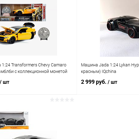
 клик
Сравнение
Купить в 1 клик
ое
В наличии
В избранное
1:24 Transformers Chevy Camaro
Машина Jada 1:24 Lykan Hyp
амблби c коллекционной монетой
красным) IQchina
2 999 руб.
/ шт
/ шт
В корзину
В корз
 клик
Сравнение
Купить в 1 клик
ое
В наличии
В избранное