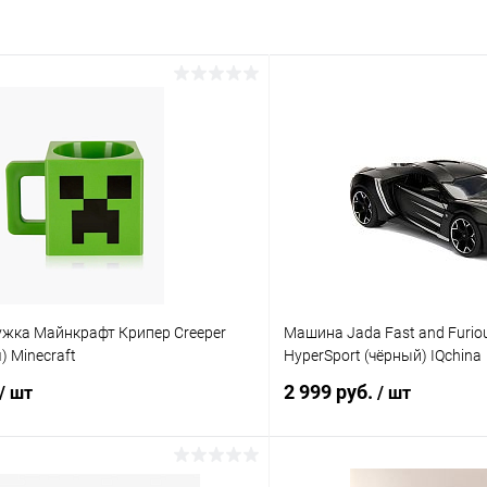
ужка Майнкрафт Крипер Creeper
Машина Jada Fast and Furiou
) Minecraft
HyperSport (чёрный) IQchina
2 999 руб.
/ шт
/ шт
В корзину
В корз