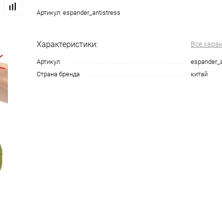
Артикул:
espander_antistress
Характеристики:
Все хара
Артикул
espander_a
Страна бренда
китай