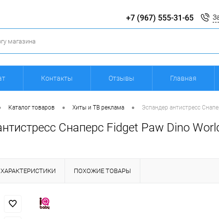
+7 (967) 555-31-65
З
ат
Контакты
Отзывы
Главная
•
•
•
Каталог товаров
Хиты и ТВ реклама
Эспандер антистресс Снапер
нтистресс Снаперс Fidget Paw Dino Worl
ХАРАКТЕРИСТИКИ
ПОХОЖИЕ ТОВАРЫ