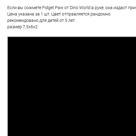
Если вы сожмете Fidget Paw от Dino World в руке, она издаст пр
Цена указана за 1 шт. Цвет отправляется рандомно.
рекомендовано для детей от 5 лет
размер 7,5х6х2