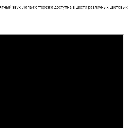
иятный звук.
Лапа-когтерезка доступна в шести различных цветовых