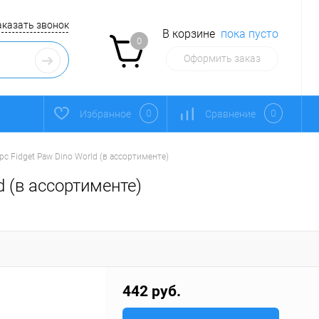
аказать звонок
В корзине
пока пусто
0
Оформить заказ
0
0
Избранное
Сравнение
с Fidget Paw Dino World (в ассортименте)
d (в ассортименте)
442 руб.