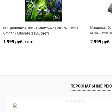
Машинка IQchi
605 (новинка) Часы Омнитрикс Бен Тен - Ben 10
металлически
Omnitrix Ultimate (звук, свет)
(серый)
1 999 руб.
2 999 руб.
/ шт
В корзину
Купить в 1 клик
Сравнение
Купить в 1
В избранное
В наличии
В избранн
ПЕРСОНАЛЬНЫЕ РЕ