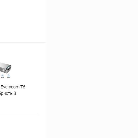
 Everycom T6
"Ну погоди" 1-4 часть
бристый