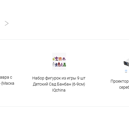
авра с
Набор фигурок из игры 9 шт
Проектор
 (Маска
Детский Сад Банбан (6-9см)
сере
IQchina