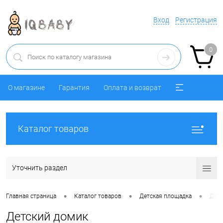
Вход
Регистрация
0
О магазине
Гарантия
Оплата и возврат
Каталог товаров
Уточнить раздел
•
•
•
Главная страница
Каталог товаров
Детская площадка
Детс
Детский домик