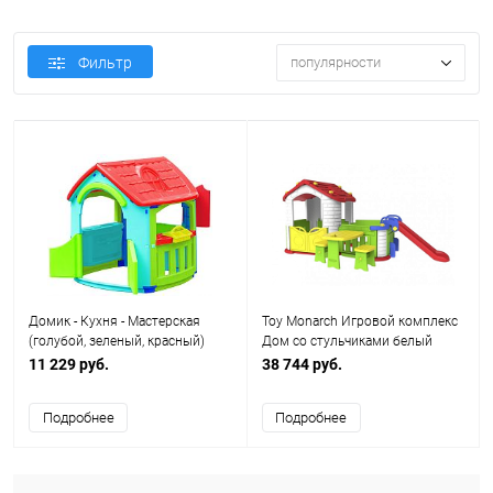
Фильтр
популярности
Домик - Кухня - Мастерская
Toy Monarch Игровой комплекс
(голубой, зеленый, красный)
Дом со стульчиками белый
Marian Plast 665
11 229 руб.
38 744 руб.
Подробнее
Подробнее