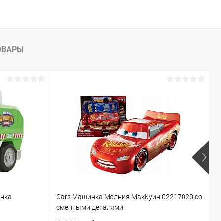
ОВАРЫ
р
инка
Cars Машинка Молния МакКуин 02217020 со
В
сменными деталями
о