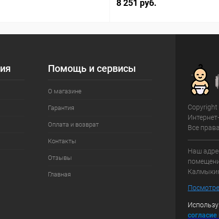
8 251 руб.
ия
Помощь и сервисы
О магазине
Copyright
Гарантия
Интернет
Оплата и возврат
Все прав
Контакты
Наш адрес
Отзывы
помещение
Калмыки
Главная
Посмотре
Использу
с
огласие