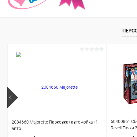
ПЕРС
50400861 Сб
2084660 Majorette Парковка+автомойка+1
Revell Тачки 
авто
звуком 1:20 