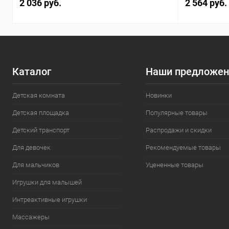
2 036 руб.
2 564 руб.
Каталог
Наши предложен
Детская комната
Новинки
Детская площадка
Популярные товары
Детский транспорт
Распродажи и скидки
Для девочек
Рекомендуемые товары
Для мальчиков
Уцененные товары
Игрушки для малышей
Интреактивные игрушки
Массажеры